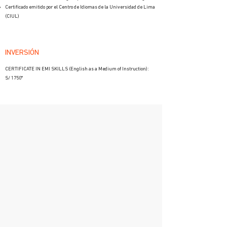
Certificado emitido por el Centro de Idiomas de la Universidad de Lima
(CIUL)
INVERSIÓN
CERTIFICATE IN EMI SKILLS (English as a Medium of Instruction):
S/ 1750*